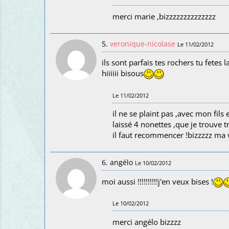
merci marie ,bizzzzzzzzzzzzzz
5.
veronique-nicolase
Le 11/02/2012
ils sont parfais tes rochers tu fetes
hiiiiii bisous
Le 11/02/2012
il ne se plaint pas ,avec mon fils
laissé 4 nonettes ,que je trouve 
il faut recommencer !bizzzzz ma 
6. angélo
Le 10/02/2012
moi aussi !!!!!!!!!!j'en veux bises !
Le 10/02/2012
merci angélo bizzzz