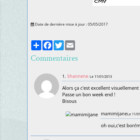
Date de dernière mise à jour : 05/05/2017
Partager
Facebook
Twitter
Email
Commentaires
1.
Shannene
Le 11/01/2013
Alors ça c'est excellent visuellement
Passe un bon week end !
Bisous
mamimijane
Le 11/0
oh oui,c'est bon!