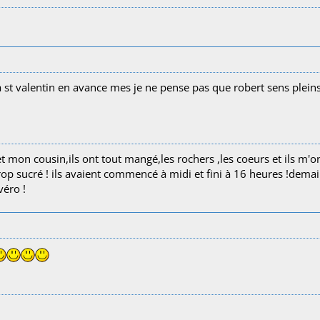
 la st valentin en avance mes je ne pense pas que robert sens plein
 et mon cousin,ils ont tout mangé,les rochers ,les coeurs et ils m'o
trop sucré ! ils avaient commencé à midi et fini à 16 heures !dema
véro !