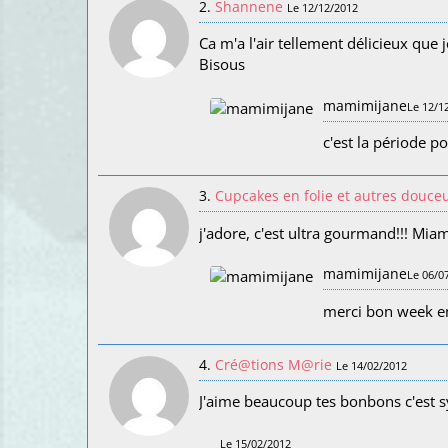
2.
Shannene
Le 12/12/2012
Ca m'a l'air tellement délicieux que j
Bisous
mamimijane
Le 12/1
c'est la période p
3.
Cupcakes en folie et autres douce
j'adore, c'est ultra gourmand!!! Mi
mamimijane
Le 06/0
merci bon week e
4.
Cré@tions M@rie
Le 14/02/2012
J'aime beaucoup tes bonbons c'est sy
Le 15/02/2012