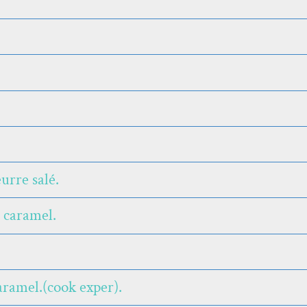
urre salé.
 caramel.
aramel.(cook exper).