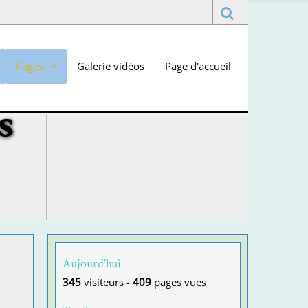
Pages
Galerie vidéos
Page d'accueil
s
Aujourd'hui
345
visiteurs -
409
pages vues