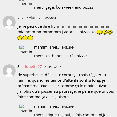
merci gege, bon week-end bizzzz
2. katcelau
Le 13/05/2014
je ne peu que dire hummmmmmmmmmmmmmm
miammmmmmmmmm j adore !!!!bizzzz kat
mamimijane
Le 13/05/2014
merci kat,bonne soirée bizzzz
3.
criquette17
Le 13/05/2014
de superbes et délicieux cornus, tu sais régaler ta
famille, quand les temps d'attente sont si long, je
prépare ma pâte le soir comme ça le matin suivant ,
j'ai plus qu'a passer au patissage, je pense que tu dois
faire comme ça aussi, bisous
mamimijane
Le 13/05/2014
merci criquette , oui,je fais comme toi,je