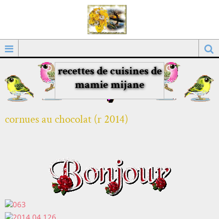
recettes de cuisines de
mamie mijane
cornues au chocolat (r 2014)