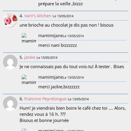
prépare la veille ,bizzz
4.
nani's kitchen
Le 13/05/2014
une brioche au chocolat je dis pas non ! bisous
mamimijane
Le 13/05/2014
merci nani bizzzzzz
5.
jackie
Le 13/05/2014
Je ne connaissais pas du tout vois-tu! À tester . Bises
mamimijane
Le 13/05/2014
merci jackie,bizzzzzz
6.
Francine Peyrelongue
Le 13/05/2014
Hum! je viendrais bien boire le café chez toi .... Alors,
rendez vous à 16 h. ???
Bisous et bonne journée