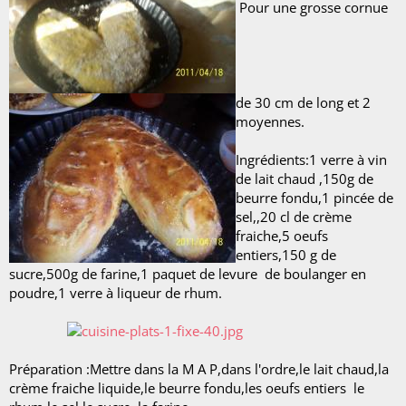
Pour une grosse cornue
de 30 cm de long et 2
moyennes.
Ingrédients:1 verre à vin
de lait chaud ,150g de
beurre fondu,1 pincée de
sel,,20 cl de crème
fraiche,5 oeufs
entiers,150 g de
sucre,500g de farine,1 paquet de levure de boulanger en
poudre,1 verre à liqueur de rhum.
Préparation :Mettre dans la M A P,dans l'ordre,le lait chaud,la
crème fraiche liquide,le beurre fondu,les oeufs entiers le