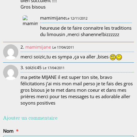
bien succulent !!!!
Gros bisous
mamimijane
Le 12/11/2012
heureuse de te faire connaitre les traditions
du limousin ,merci shanenne!bizzzzzz
2.
mamimijane
Le 17/04/2011
merci soizic,tu es sympa ,ça va aller ,bises
3. soizic45
Le 17/04/2011
ma petite MIJANE il est super ton site, bravo
félicitations j'ai mis mon mail perso je te fais des gros
gros bisous je te met dans mon coeur et dans mes
prières merci pour tes messages tu es adorable aller
soyons positives
Ajouter un commentaire
Nom