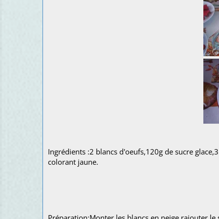
Pour 2 douzaines de
Ingrédients :2 blancs d'oeufs,120g de sucre glace,3 
colorant jaune.
Préparation:Monter les blancs en neige,rajouter le 