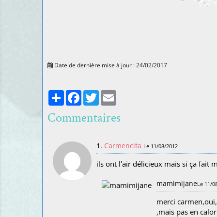
Date de dernière mise à jour : 24/02/2017
Partager
Facebook
Twitter
Email
Commentaires
1.
Carmencita
Le 11/08/2012
ils ont l'air délicieux mais si ça fai
mamimijane
Le 11/0
merci carmen,oui,ç
,mais pas en calor