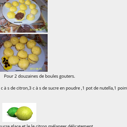
 boules gouters.
c à s de citron,3 c à s de sucre en poudre ,1 pot de nutella,1 poin
sucre glace et le le citron,mélanger délicatement,