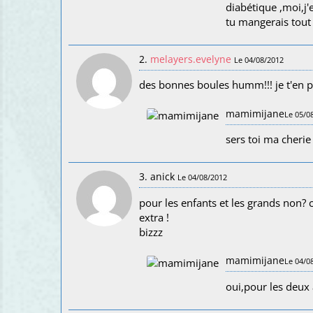
diabétique ,moi,j'
tu mangerais tout 
2.
melayers.evelyne
Le 04/08/2012
des bonnes boules humm!!! je t'en 
mamimijane
Le 05/0
sers toi ma cherie
3. anick
Le 04/08/2012
pour les enfants et les grands non? ca
extra !
bizzz
mamimijane
Le 04/0
oui,pour les deux 