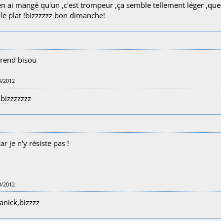
en ai mangé qu'un ,c'est trompeur ,ça semble tellement léger ,que
le plat !bizzzzzz bon dimanche!
prend bisou
8/2012
 bizzzzzzz
r je n'y résiste pas !
8/2012
anick,bizzzz