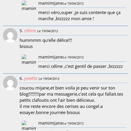
mamimijane
Le 19/04/2012
merci véro,super ,je suis contente que ça
marche ,bizzzzz mon amie !
5.
céline
Le 19/04/2012
hummmm qu'elle délice!!!
bisous
mamimijane
Le 19/04/2012
merci céline ,c'est gentil de passer ,bizzzzz
6.
josette
Le 19/04/2012
coucou mijane,et bien voila je peu venir sur ton
blog!!!!!!!!!par ma messagerie,c'est cela qui fallait.tes
petits clafoutis ont l'air bien délicieux.
il me reste encore des cerises au congel.a
essayer.bonne journée bisous
mamimijane
Le 19/04/2012