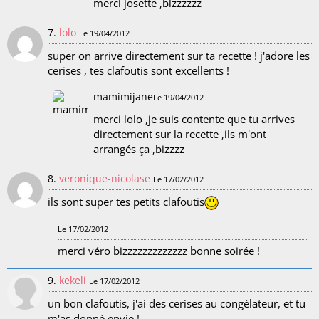
merci josette ,bizzzzzz
7.
lolo
Le 19/04/2012
super on arrive directement sur ta recette ! j'adore les
cerises , tes clafoutis sont excellents !
mamimijane
Le 19/04/2012
merci lolo ,je suis contente que tu arrives
directement sur la recette ,ils m'ont
arrangés ça ,bizzzz
8.
veronique-nicolase
Le 17/02/2012
ils sont super tes petits clafoutis
Le 17/02/2012
merci véro bizzzzzzzzzzzzz bonne soirée !
9.
kekeli
Le 17/02/2012
un bon clafoutis, j'ai des cerises au congélateur, et tu
m'as donné envie !