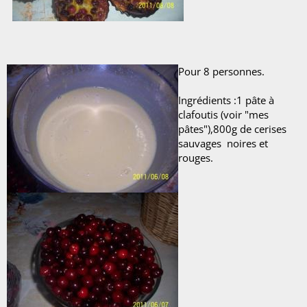
Pour 8 personnes.
Ingrédients :1 pâte à
clafoutis (voir "mes
pâtes"),800g de cerises
sauvages noires et
rouges.