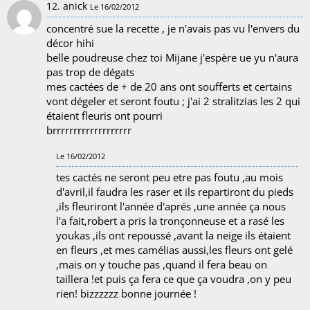
12. anick
Le 16/02/2012
concentré sue la recette , je n'avais pas vu l'envers du
décor hihi
belle poudreuse chez toi Mijane j'espère ue yu n'aura
pas trop de dégats
mes cactées de + de 20 ans ont soufferts et certains
vont dégeler et seront foutu ; j'ai 2 stralitzias les 2 qui
étaient fleuris ont pourri
brrrrrrrrrrrrrrrrrrr
Le 16/02/2012
tes cactés ne seront peu etre pas foutu ,au mois
d'avril,il faudra les raser et ils repartiront du pieds
,ils fleuriront l'année d'aprés ,une année ça nous
l'a fait,robert a pris la tronçonneuse et a rasé les
youkas ,ils ont repoussé ,avant la neige ils étaient
en fleurs ,et mes camélias aussi,les fleurs ont gelé
,mais on y touche pas ,quand il fera beau on
taillera !et puis ça fera ce que ça voudra ,on y peu
rien! bizzzzzz bonne journée !