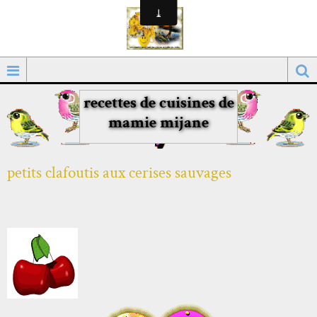
recettes de cuisines de
mamie mijane
petits clafoutis aux cerises sauvages