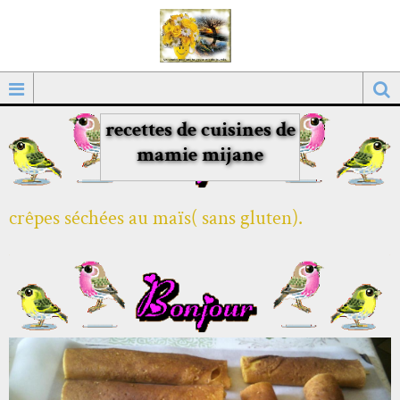
recettes de cuisines de
mamie mijane
crêpes séchées au maïs( sans gluten).