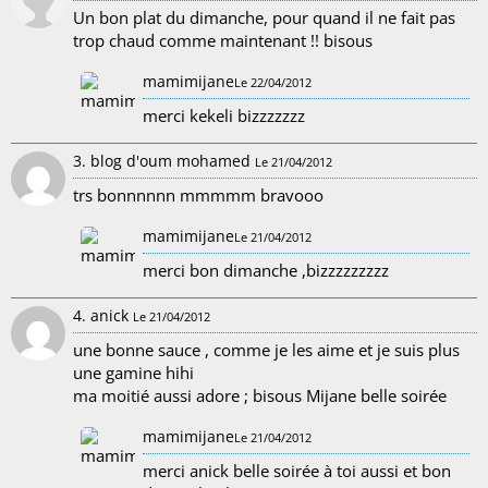
Un bon plat du dimanche, pour quand il ne fait pas
trop chaud comme maintenant !! bisous
mamimijane
Le 22/04/2012
merci kekeli bizzzzzzz
3. blog d'oum mohamed
Le 21/04/2012
trs bonnnnnn mmmmm bravooo
mamimijane
Le 21/04/2012
merci bon dimanche ,bizzzzzzzzz
4. anick
Le 21/04/2012
une bonne sauce , comme je les aime et je suis plus
une gamine hihi
ma moitié aussi adore ; bisous Mijane belle soirée
mamimijane
Le 21/04/2012
merci anick belle soirée à toi aussi et bon