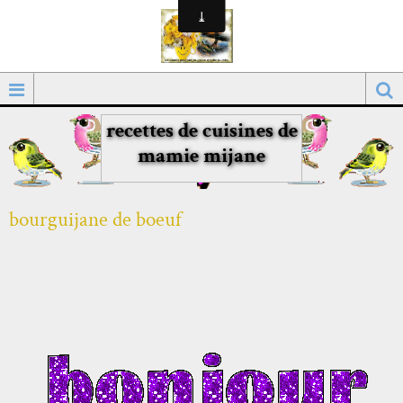
recettes de cuisines de
mamie mijane
bourguijane de boeuf