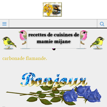
recettes de cuisines de
mamie mijane
carbonade flamande.