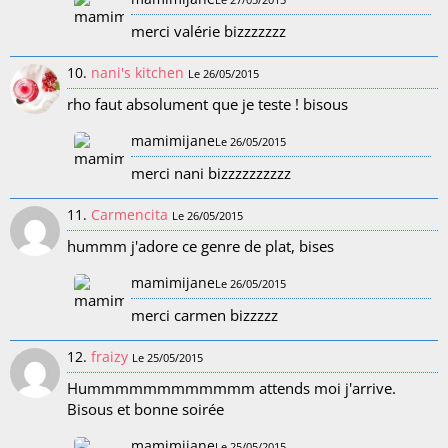
merci valérie bizzzzzzz
10.
nani's kitchen
Le 26/05/2015
rho faut absolument que je teste ! bisous
mamimijane
Le 26/05/2015
merci nani bizzzzzzzzzz
11.
Carmencita
Le 26/05/2015
hummm j'adore ce genre de plat, bises
mamimijane
Le 26/05/2015
merci carmen bizzzzz
12.
fraizy
Le 25/05/2015
Hummmmmmmmmmmm attends moi j'arrive.
Bisous et bonne soirée
mamimijane
Le 25/05/2015