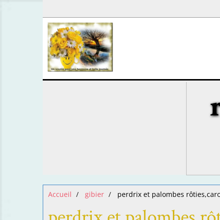
Accueil
gibier
perdrix et palombes rôties,caro
perdrix et palombes rôt