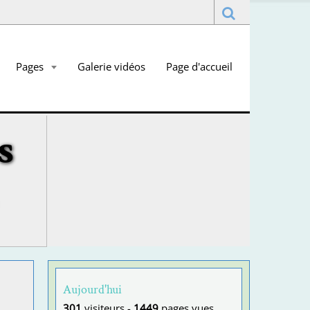
Pages
Galerie vidéos
Page d'accueil
s
Aujourd'hui
301
visiteurs -
1449
pages vues