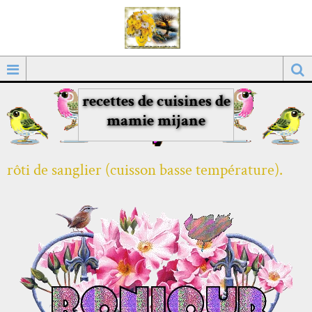
recettes de cuisines de
mamie mijane
rôti de sanglier (cuisson basse température).