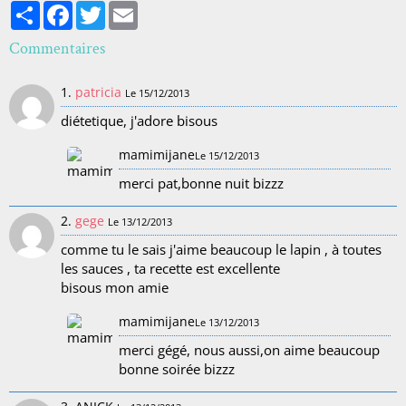
Partager
Facebook
Twitter
Email
Commentaires
1.
patricia
Le 15/12/2013
diétetique, j'adore bisous
mamimijane
Le 15/12/2013
merci pat,bonne nuit bizzz
2.
gege
Le 13/12/2013
comme tu le sais j'aime beaucoup le lapin , à toutes
les sauces , ta recette est excellente
bisous mon amie
mamimijane
Le 13/12/2013
merci gégé, nous aussi,on aime beaucoup
bonne soirée bizzz