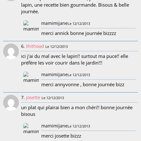
lapin, une recette bien gourmande. Bisous & belle
journée.
mamimijane
Le 12/12/2013
merci annick bonne journée bizzzz
6.
thithoad
Le 12/12/2013
ici j'ai du mal avec le lapin!! surtout ma puce!! elle
préfère les voir courir dans le jardin!!!
mamimijane
Le 12/12/2013
merci annyvonne , bonne journée bizz
7.
josette
Le 12/12/2013
un plat qui plairai bien a mon chéri!! bonne journée
bisous
mamimijane
Le 12/12/2013
merci josette bizzz