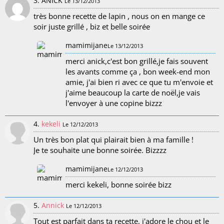
3. ANICK
Le 13/12/2013
très bonne recette de lapin , nous on en mange ce
soir juste grillé , biz et belle soirée
mamimijane
Le 13/12/2013
merci anick,c'est bon grillé,je fais souvent
les avants comme ça , bon week-end mon
amie, j'ai bien ri avec ce que tu m'envoie et
j'aime beaucoup la carte de noël,je vais
l'envoyer à une copine bizzz
4.
kekeli
Le 12/12/2013
Un très bon plat qui plairait bien à ma famille !
Je te souhaite une bonne soirée. Bizzzz
mamimijane
Le 12/12/2013
merci kekeli, bonne soirée bizz
5.
Annick
Le 12/12/2013
Tout est parfait dans ta recette, j'adore le chou et le