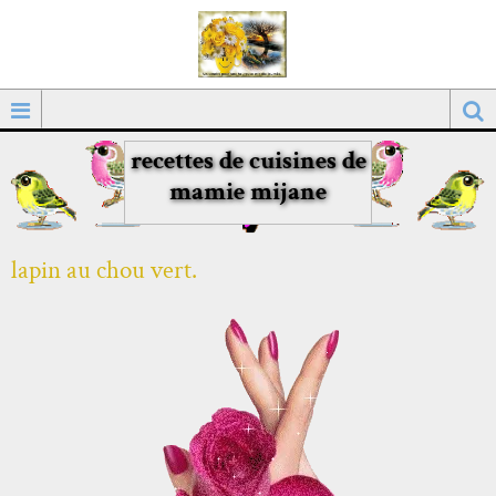
recettes de cuisines de
mamie mijane
lapin au chou vert.