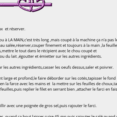
ux et réserver.
u à LA MAIN,c'est très long ,mais coupé à la machine ça n'a pas l
u salée,réserver,couper finement et toujours à la main ,la feuill
otes,mettre le tout dans le récipient avec le chou coupé et
 ou du lait ,égoutter et émietter sur les autres ingrédients.
ur les autres ingrédients,casser les oeufs dessus,saler et poivrer.
ent large et profond,le faire déborder sur les cotés,tapisser le fond 
en la farce avec les mains et la mettre sur les feuilles de choux,t
euilles,puis replier le filet en serrant bien ,attacher le farci en fai
ir avec une poignée de gros sel,puis rajouter le farci.
ves ,quand ça bout,laisser cuire 45 mn puis rajouter le salé,quand 