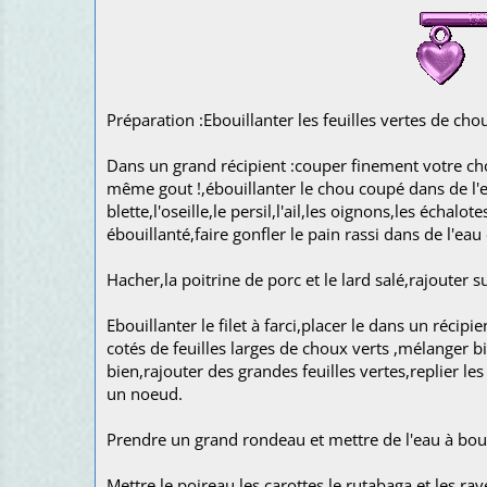
Préparation :Ebouillanter les feuilles vertes de cho
Dans un grand récipient :couper finement votre cho
même gout !,ébouillanter le chou coupé dans de l'ea
blette,l'oseille,le persil,l'ail,les oignons,les échal
ébouillanté,faire gonfler le pain rassi dans de l'eau
Hacher,la poitrine de porc et le lard salé,rajouter s
Ebouillanter le filet à farci,placer le dans un récipi
cotés de feuilles larges de choux verts ,mélanger bi
bien,rajouter des grandes feuilles vertes,replier les f
un noeud.
Prendre un grand rondeau et mettre de l'eau à bouill
Mettre le poireau,les carottes,le rutabaga et les ra