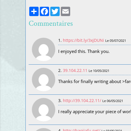
Partager
Facebook
Twitter
Email
Commentaires
1.
https://bit.ly/3xjDUNi
Le 05/07/2021
I enjoyed this. Thank you.
2.
39.104.22.11
Le 10/05/2021
Thanks for finally writing about >far
3.
http://39.104.22.11/
Le 06/05/2021
I really appreciate your piece of wor
4.
http://haojiafu.net/
Le 03/05/2021