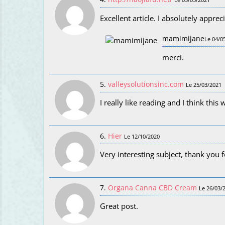
Excellent article. I absolutely appreci
mamimijane
Le 04/0
merci.
5.
valleysolutionsinc.com
Le 25/03/2021
I really like reading and I think this 
6.
Hier
Le 12/10/2020
Very interesting subject, thank you f
7.
Organa Canna CBD Cream
Le 26/03/
Great post.