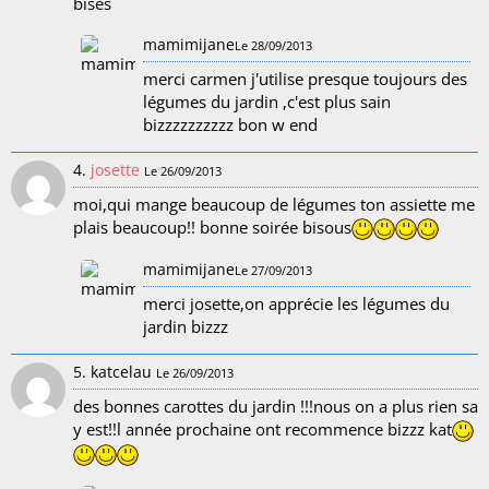
bises
mamimijane
Le 28/09/2013
merci carmen j'utilise presque toujours des
légumes du jardin ,c'est plus sain
bizzzzzzzzzz bon w end
4.
josette
Le 26/09/2013
moi,qui mange beaucoup de légumes ton assiette me
plais beaucoup!! bonne soirée bisous
mamimijane
Le 27/09/2013
merci josette,on apprécie les légumes du
jardin bizzz
5. katcelau
Le 26/09/2013
des bonnes carottes du jardin !!!nous on a plus rien sa
y est!!l année prochaine ont recommence bizzz kat