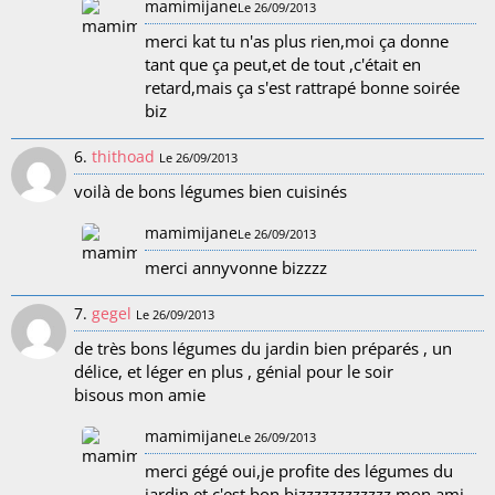
mamimijane
Le 26/09/2013
merci kat tu n'as plus rien,moi ça donne
tant que ça peut,et de tout ,c'était en
retard,mais ça s'est rattrapé bonne soirée
biz
6.
thithoad
Le 26/09/2013
voilà de bons légumes bien cuisinés
mamimijane
Le 26/09/2013
merci annyvonne bizzzz
7.
gegel
Le 26/09/2013
de très bons légumes du jardin bien préparés , un
délice, et léger en plus , génial pour le soir
bisous mon amie
mamimijane
Le 26/09/2013
merci gégé oui,je profite des légumes du
jardin,et c'est bon bizzzzzzzzzzzz mon ami