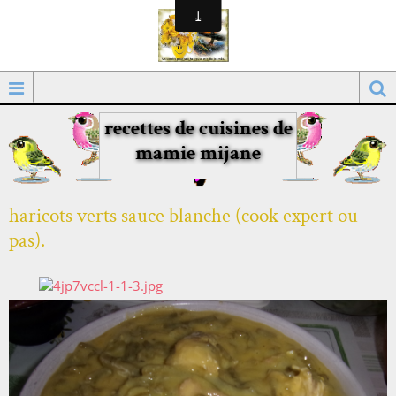
recettes de cuisines de
mamie mijane
haricots verts sauce blanche (cook expert ou
pas).