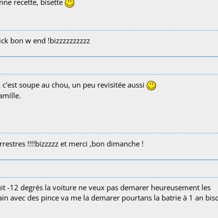
onne recette, bisette
ck bon w end !bizzzzzzzzzz
 c'est soupe au chou, un peu revisitée aussi
amille.
rrestres !!!!bizzzzz et merci ,bon dimanche !
uit -12 degrés la voiture ne veux pas demarer heureusement les
pain avec des pince va me la demarer pourtans la batrie à 1 an bis