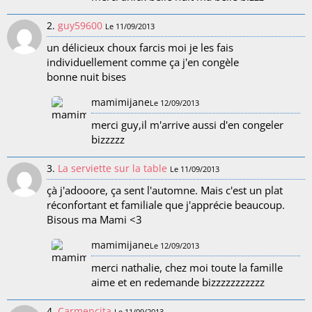
2.
guy59600
Le 11/09/2013
un délicieux choux farcis moi je les fais
individuellement comme ça j'en congèle
bonne nuit bises
mamimijane
Le 12/09/2013
merci guy,il m'arrive aussi d'en congeler
bizzzzz
3.
La serviette sur la table
Le 11/09/2013
çà j'adooore, ça sent l'automne. Mais c'est un plat
réconfortant et familiale que j'apprécie beaucoup.
Bisous ma Mami <3
mamimijane
Le 12/09/2013
merci nathalie, chez moi toute la famille
aime et en redemande bizzzzzzzzzzz
4.
Carmencita
Le 11/09/2013