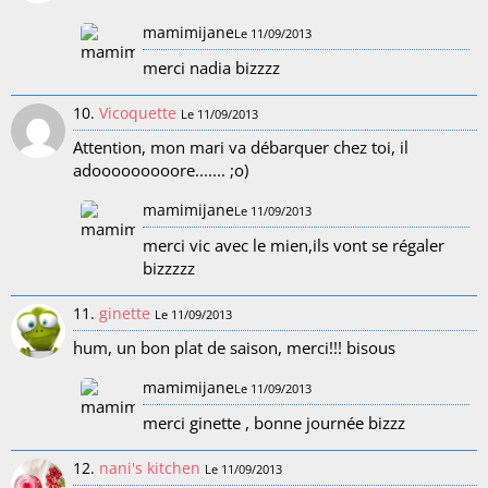
mamimijane
Le 11/09/2013
merci nadia bizzzz
10.
Vicoquette
Le 11/09/2013
Attention, mon mari va débarquer chez toi, il
adooooooooore....... ;o)
mamimijane
Le 11/09/2013
merci vic avec le mien,ils vont se régaler
bizzzzz
11.
ginette
Le 11/09/2013
hum, un bon plat de saison, merci!!! bisous
mamimijane
Le 11/09/2013
merci ginette , bonne journée bizzz
12.
nani's kitchen
Le 11/09/2013