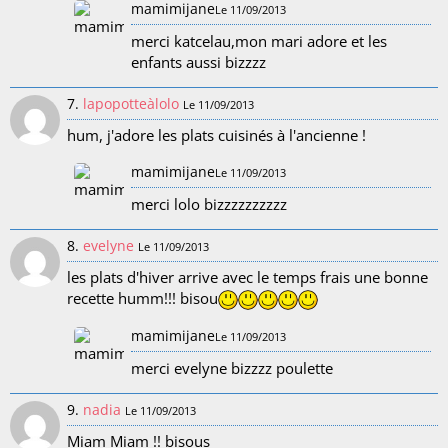
mamimijane
Le 11/09/2013
merci katcelau,mon mari adore et les
enfants aussi bizzzz
7.
lapopotteàlolo
Le 11/09/2013
hum, j'adore les plats cuisinés à l'ancienne !
mamimijane
Le 11/09/2013
merci lolo bizzzzzzzzzz
8.
evelyne
Le 11/09/2013
les plats d'hiver arrive avec le temps frais une bonne
recette humm!!! bisou
mamimijane
Le 11/09/2013
merci evelyne bizzzz poulette
9.
nadia
Le 11/09/2013
Miam Miam !! bisous