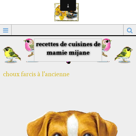
recettes de cuisines de
mamie mijane
choux farcis à l'ancienne