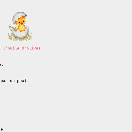
c l'huile d'olives ,
 ,
 pas ou peu)
t
re