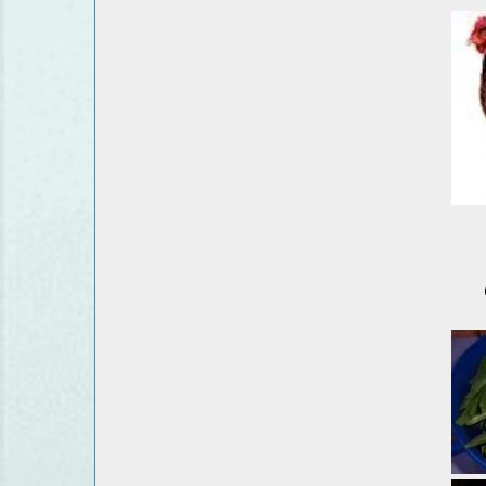
bonjo
omelette de hari