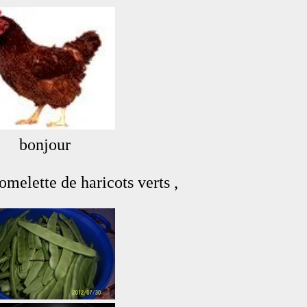
ur
cots verts ,