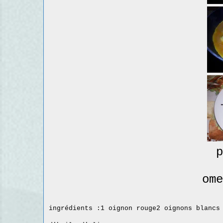
pour 2 per
omelette d'
ingrédients :1 oignon rouge2 oignons blancs