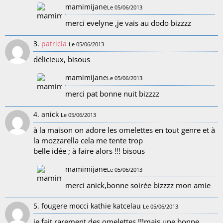
mamimijane
Le 05/06/2013
merci evelyne ,je vais au dodo bizzzz
3.
patricia
Le 05/06/2013
délicieux, bisous
mamimijane
Le 05/06/2013
merci pat bonne nuit bizzzz
4. anick
Le 05/06/2013
à la maison on adore les omelettes en tout genre et à
la mozzarella cela me tente trop
belle idée ; à faire alors !!! bisous
mamimijane
Le 05/06/2013
merci anick,bonne soirée bizzzz mon amie
5. fougere mocci kathie katcelau
Le 05/06/2013
je fait rarement des omelettes !!!mais une bonne