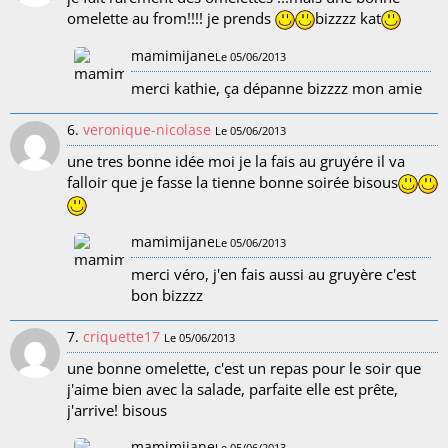
omelette au from!!!! je prends
bizzzz kat
mamimijane
Le 05/06/2013
merci kathie, ça dépanne bizzzz mon amie
6.
veronique-nicolase
Le 05/06/2013
une tres bonne idée moi je la fais au gruyére il va
falloir que je fasse la tienne bonne soirée bisous
mamimijane
Le 05/06/2013
merci véro, j'en fais aussi au gruyère c'est
bon bizzzz
7.
criquette17
Le 05/06/2013
une bonne omelette, c'est un repas pour le soir que
j'aime bien avec la salade, parfaite elle est prête,
j'arrive! bisous
mamimijane
Le 05/06/2013