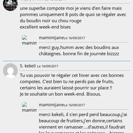
une superbe compote moi je viens d'en faire mais
pommes uniquement 8 pots de quoi se régaler avec
du boudin noir ou chou rouge
excellent week-end bises
mamimijane
Le 16/09/2017
merci guy,humm avec des boudins aux
châtaignes. bonne fin de journée bizzzz
5. kekeli
Le 16/09/2017
Tu vas pouvoir te régaler cet hiver avec ces bonnes
compotes. C'est bien tu ne perds pas de fruits,
certains les auraient laissé pourrir sur place !!
Je te souhaite un bon week-end. Bisous.
mamimijane
Le 16/09/2017
merci kekeli, il s'en perd perd beaucoup,j'ai
beaucoup de fruitiers,j'en donne,certains
viennent en ramasser....d'autres,il faudrait
les leur ramasser et les préparer... bizzzzz