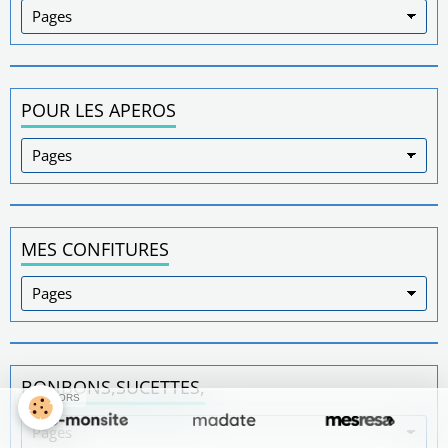
POUR LES APEROS
MES CONFITURES
BONBONS,SUCETTES,
SPONSORS