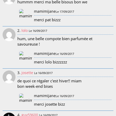
hummm merci ma belle bisous bon we
mamimijane
Le 17/09/2017
merci pat bizzz
2.
lolo
Le 16/09/2017
hum, une belle compote bien parfumée et
savoureuse !
mamimijane
Le 16/09/2017
merci lolo bizzzzzz
3.
josette
Le 16/09/2017
de quoi ce régaler c'est hiver!! miam
bon week-end bises
mamimijane
Le 16/09/2017
merci josette bizz
4.
guy59600
Le 16/09/2017