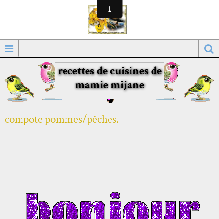
recettes de cuisines de
mamie mijane
compote pommes/pêches.