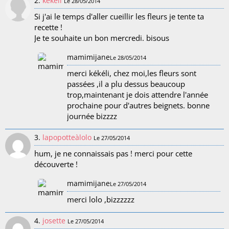
2.
kekeli
Le 28/05/2014
Si j'ai le temps d'aller cueillir les fleurs je tente ta
recette !
Je te souhaite un bon mercredi. bisous
mamimijane
Le 28/05/2014
merci kékéli, chez moi,les fleurs sont
passées ,il a plu dessus beaucoup
trop,maintenant je dois attendre l'année
prochaine pour d'autres beignets. bonne
journée bizzzz
3.
lapopotteàlolo
Le 27/05/2014
hum, je ne connaissais pas ! merci pour cette
découverte !
mamimijane
Le 27/05/2014
merci lolo ,bizzzzzz
4.
josette
Le 27/05/2014