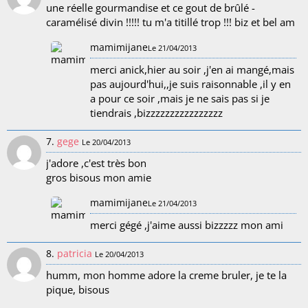
une réelle gourmandise et ce gout de brûlé -
caramélisé divin !!!!! tu m'a titillé trop !!! biz et bel am
mamimijane
Le 21/04/2013
merci anick,hier au soir ,j'en ai mangé,mais
pas aujourd'hui,,je suis raisonnable ,il y en
a pour ce soir ,mais je ne sais pas si je
tiendrais ,bizzzzzzzzzzzzzzzz
7.
gege
Le 20/04/2013
j'adore ,c'est très bon
gros bisous mon amie
mamimijane
Le 21/04/2013
merci gégé ,j'aime aussi bizzzzz mon ami
8.
patricia
Le 20/04/2013
humm, mon homme adore la creme bruler, je te la
pique, bisous