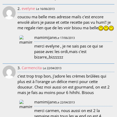
2.
evelyne
Le 16/06/2013
coucou ma belle mes adresse mails c'est encore
envolé alors je passe et cette recette pas vu hum!! je
me regale rien que de les voir bisou ma belle
mamimijane
Le 17/06/2013
merci evelyne , je ne sais pas ce qui se
passe avec les ordi,mais c'est
bizarre,,bizzzzzz
3.
Carmencita
Le 22/04/2013
c'est trop trop bon, j'adore les crèmes brûlées qui
plus est à l'orange un délice merci pour cette
douceur. Chez moi aussi on est gourmand, on est 2
mais je fais au moins pour 6 hihihi. Bisous
mamimijane
Le 22/04/2013
merci carmen, nous aussi on est 2 la
semaine,mais tous les w end on est 4