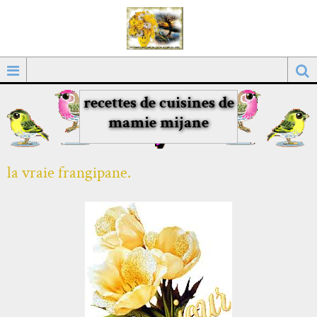
recettes de cuisines de
mamie mijane
la vraie frangipane.