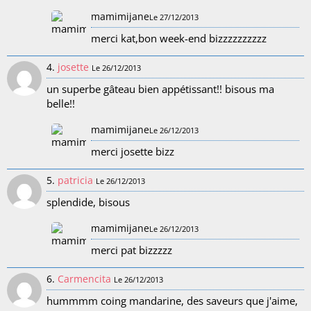
mamimijane
Le 27/12/2013
merci kat,bon week-end bizzzzzzzzzz
4.
josette
Le 26/12/2013
un superbe gâteau bien appétissant!! bisous ma
belle!!
mamimijane
Le 26/12/2013
merci josette bizz
5.
patricia
Le 26/12/2013
splendide, bisous
mamimijane
Le 26/12/2013
merci pat bizzzzz
6.
Carmencita
Le 26/12/2013
hummmm coing mandarine, des saveurs que j'aime,