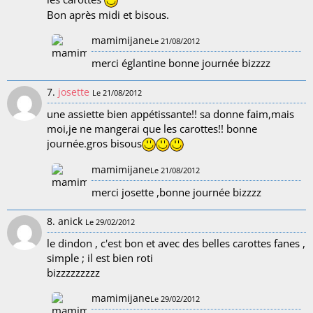
Bon après midi et bisous.
mamimijane
Le 21/08/2012
merci églantine bonne journée bizzzz
7.
josette
Le 21/08/2012
une assiette bien appétissante!! sa donne faim,mais
moi,je ne mangerai que les carottes!! bonne
journée.gros bisous
mamimijane
Le 21/08/2012
merci josette ,bonne journée bizzzz
8. anick
Le 29/02/2012
le dindon , c'est bon et avec des belles carottes fanes ,
simple ; il est bien roti
bizzzzzzzzz
mamimijane
Le 29/02/2012