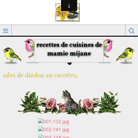
recettes de cuisines de
mamie mijane
ailes de dindon au carottes,