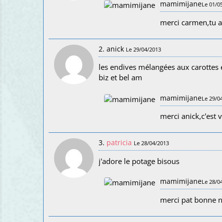
mamimijane
Le 01/0
merci carmen,tu a
2. anick
Le 29/04/2013
les endives mélangées aux carottes e
biz et bel am
mamimijane
Le 29/0
merci anick,c'est 
3.
patricia
Le 28/04/2013
j'adore le potage bisous
mamimijane
Le 28/0
merci pat bonne n