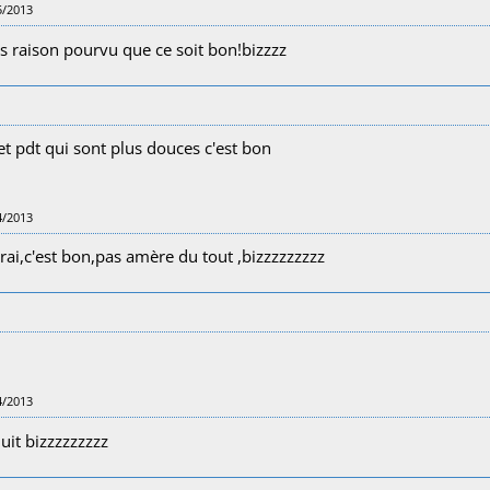
5/2013
s raison pourvu que ce soit bon!bizzzz
t pdt qui sont plus douces c'est bon
4/2013
vrai,c'est bon,pas amère du tout ,bizzzzzzzzz
4/2013
uit bizzzzzzzzz