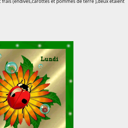
 frais (endives,carottes et pommes de terre ),deux étaient