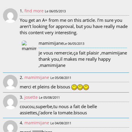
1.
find more
Le 06/05/2013
You get an A+ from me on this article. I’m sure you
aren’t looking for approval, but you have really made
this content very interesting.
mamimijane
Le 06/05/2013
je vous remercie,ça fait plaisir ,mamimijane
thank you,il makes me really happy
,mamimijane
2.
mamimijane
Le 05/08/2011
merci et pleins de bisous
3.
josette
Le 05/08/2011
coucou,superbe,tu nous a fait de belle
assiettes,j'adore la tomate.bisous
4.
mamimijane
Le 04/08/2011