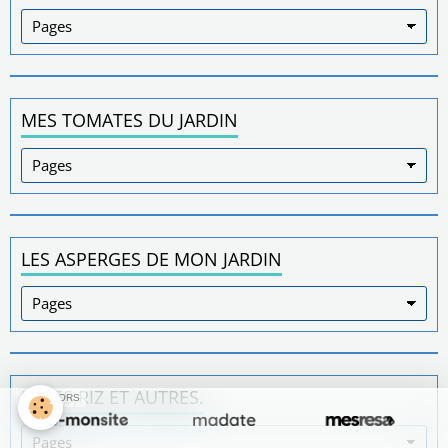
MES TOMATES DU JARDIN
LES ASPERGES DE MON JARDIN
PÂTES,RIZ ET AUTRES.
SPONSORS