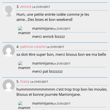
3.
Annick
Le 21/01/2017
Hum, une petite entrée iodée comme je les
aime...Des bises et bon weekend!
mamimijane
Le 21/01/2017
merci annick bizzzz
4.
patricia cuisine
Le 21/01/2017
sa doit être super bon, merci bisous bon we ma belle
mamimijane
Le 21/01/2017
merci pat bizzzzzz
5.
fraizy
Le 21/01/2017
hummmmmmmmmm c'est trop trop bon les moules.
Bisous et bonne journée Mamimijane.
mamimijane
Le 21/01/2017