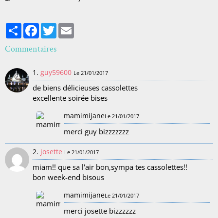
Partager
Facebook
Twitter
Email
Commentaires
1.
guy59600
Le 21/01/2017
de biens délicieuses cassolettes
excellente soirée bises
mamimijane
Le 21/01/2017
merci guy bizzzzzzz
2.
josette
Le 21/01/2017
miam!! que sa l'air bon,sympa tes cassolettes!!
bon week-end bisous
mamimijane
Le 21/01/2017
merci josette bizzzzzz