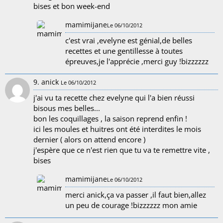
bises et bon week-end
mamimijane
Le 06/10/2012
c'est vrai ,evelyne est génial,de belles
recettes et une gentillesse à toutes
épreuves,je l'apprécie ,merci guy !bizzzzzz
9. anick
Le 06/10/2012
j'ai vu ta recette chez evelyne qui l'a bien réussi
bisous mes belles...
bon les coquillages , la saison reprend enfin !
ici les moules et huitres ont été interdites le mois
dernier ( alors on attend encore )
j'espère que ce n'est rien que tu va te remettre vite ,
bises
mamimijane
Le 06/10/2012
merci anick,ça va passer ,il faut bien,allez
un peu de courage !bizzzzzz mon amie