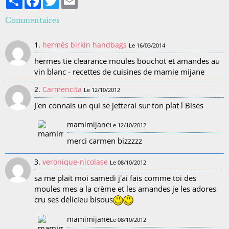
Commentaires
1.
hermès birkin handbags
Le 16/03/2014
hermes tie clearance moules bouchot et amandes au
vin blanc - recettes de cuisines de mamie mijane
2.
Carmencita
Le 12/10/2012
J'en connais un qui se jetterai sur ton plat l Bises
mamimijane
Le 12/10/2012
merci carmen bizzzzz
3.
veronique-nicolase
Le 08/10/2012
sa me plait moi samedi j'ai fais comme toi des
moules mes a la crème et les amandes je les adores
cru ses délicieu bisous
mamimijane
Le 08/10/2012