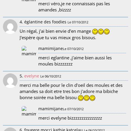
merci véro,je ne connaissais pas les
amandes ,bizzzz
4. églantine des foodies
Le 07/10/2012
Un régal, j'ai bien envie d'en mange
J'espère que tu vas mieux gros bisous.
mamimijane
Le 07/10/2012
merci eglantine ,j'aime bien aussi les
moules bizzzzzzz
5.
evelyne
Le 06/10/2012
merci ma belle pour le clin d'oeil des moules et des
amandes sa doit etre tres bon j'adore ma bibiche
bonne soirée ma belle bisou
mamimijane
Le 07/10/2012
merci evelyne bizzzzzzzzzzzzzzz
6. fougere mocci kathie katcelau
Le 06/10/2012