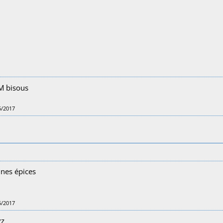
M bisous
5/2017
nnes épices
5/2017
zz