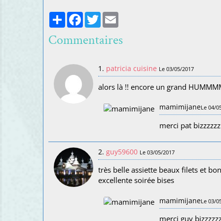
Partager
Facebook
Twitter
Email
Commentaires
1.
patricia cuisine
Le 03/05/2017
alors là !! encore un grand HUMMM
mamimijane
Le 04/0
merci pat bizzzzzz
2.
guy59600
Le 03/05/2017
très belle assiette beaux filets et bo
excellente soirée bises
mamimijane
Le 03/0
merci guy bizzzzz