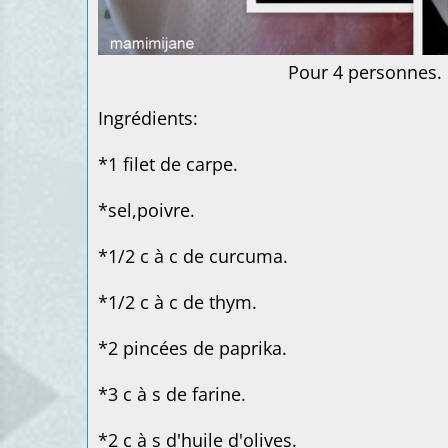
Pour 4 personnes.
Ingrédients:
*1 filet de carpe.
*sel,poivre.
*1/2 c à c de curcuma.
*1/2 c à c de thym.
*2 pincées de paprika.
*3 c à s de farine.
*2 c à s d'huile d'olives.