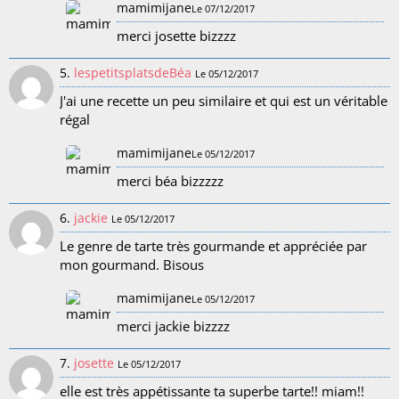
mamimijane
Le 07/12/2017
merci josette bizzzz
5.
lespetitsplatsdeBéa
Le 05/12/2017
J'ai une recette un peu similaire et qui est un véritable
régal
mamimijane
Le 05/12/2017
merci béa bizzzzz
6.
jackie
Le 05/12/2017
Le genre de tarte très gourmande et appréciée par
mon gourmand. Bisous
mamimijane
Le 05/12/2017
merci jackie bizzzz
7.
josette
Le 05/12/2017
elle est très appétissante ta superbe tarte!! miam!!