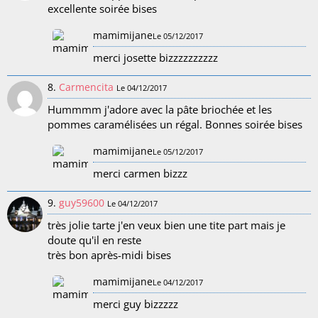
excellente soirée bises
mamimijane
Le 05/12/2017
merci josette bizzzzzzzzzz
8.
Carmencita
Le 04/12/2017
Hummmm j'adore avec la pâte briochée et les
pommes caramélisées un régal. Bonnes soirée bises
mamimijane
Le 05/12/2017
merci carmen bizzz
9.
guy59600
Le 04/12/2017
très jolie tarte j'en veux bien une tite part mais je
doute qu'il en reste
très bon après-midi bises
mamimijane
Le 04/12/2017
merci guy bizzzzz