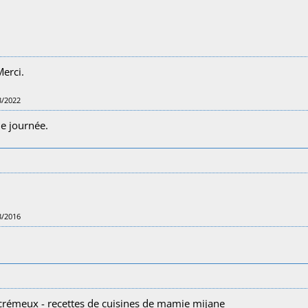
Merci.
3/2022
de journée.
3/2016
crémeux - recettes de cuisines de mamie mijane