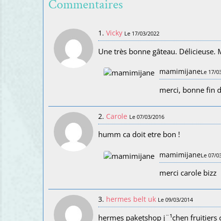
Commentaires
1.
Vicky
Le 17/03/2022
Une très bonne gâteau. Délicieuse. 
mamimijane
Le 17/0
merci, bonne fin 
2.
Carole
Le 07/03/2016
humm ca doit etre bon !
mamimijane
Le 07/0
merci carole bizz
3.
hermes belt uk
Le 09/03/2014
hermes paketshop j¨¹chen fruitiers 