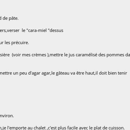
d de pâte.
ers,verser le "cara-miel "dessus
r les précuire.
ssière (voir mes crèmes ),mettre le jus caramélisé des pommes da
mettre un peu d'agar agar,le gâteau va être haut,il doit bien tenir
nviron.
je l'emporte au chalet ,c'est plus facile avec le plat de cuisson.