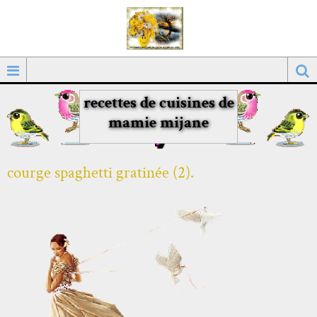
recettes de cuisines de
mamie mijane
courge spaghetti gratinée (2).