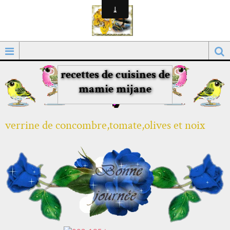
recettes de cuisines de
mamie mijane
verrine de concombre,tomate,olives et noix