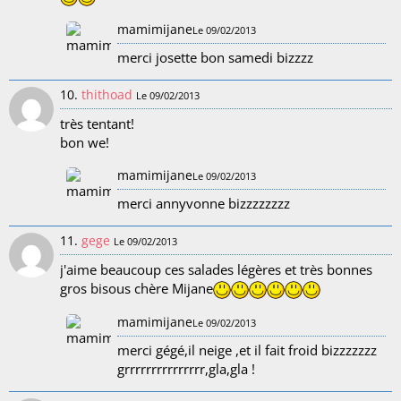
mamimijane
Le 09/02/2013
merci josette bon samedi bizzzz
10.
thithoad
Le 09/02/2013
très tentant!
bon we!
mamimijane
Le 09/02/2013
merci annyvonne bizzzzzzzz
11.
gege
Le 09/02/2013
j'aime beaucoup ces salades légères et très bonnes
gros bisous chère Mijane
mamimijane
Le 09/02/2013
merci gégé,il neige ,et il fait froid bizzzzzzz
grrrrrrrrrrrrrrr,gla,gla !