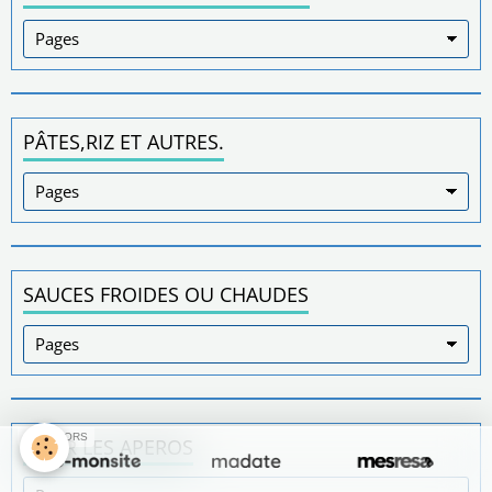
PÂTES,RIZ ET AUTRES.
SAUCES FROIDES OU CHAUDES
SPONSORS
POUR LES APEROS