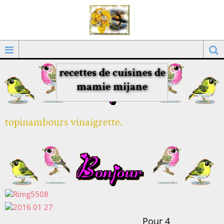
recettes de cuisines de
mamie mijane
topinambours vinaigrette.
Pour 4