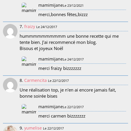
mamimijane
Le 23/12/2021
merci,bonnes fêtes,bizzz
7.
fraizy
Le 24/12/2017
hummmmmmmmmm une bonne recette qui me
tente bien. J'ai recommencé mon blog.
Bisous et joyeux Noël
mamimijane
Le 24/12/2017
merci fraizy bizzzzzzz
8.
Carmencita
Le 22/12/2017
Une réalisation top, je n'en ai encore jamais fait,
bonne soirée bises
mamimijane
Le 22/12/2017
merci carmen bizzzzzzz
9.
yumelise
Le 22/12/2017