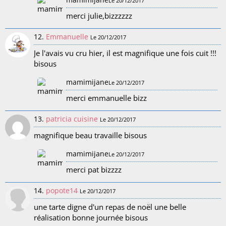
mamimijane
Le 20/12/2017
merci julie,bizzzzzz
12.
Emmanuelle
Le 20/12/2017
Je l'avais vu cru hier, il est magnifique une fois cuit !!!
bisous
mamimijane
Le 20/12/2017
merci emmanuelle bizz
13.
patricia cuisine
Le 20/12/2017
magnifique beau travaille bisous
mamimijane
Le 20/12/2017
merci pat bizzzz
14.
popote14
Le 20/12/2017
une tarte digne d'un repas de noël une belle
réalisation bonne journée bisous