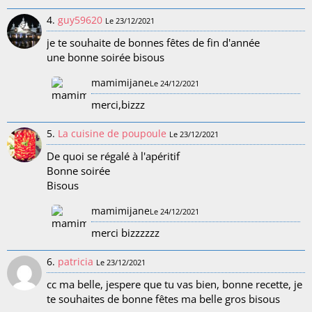
4.
guy59620
Le 23/12/2021
je te souhaite de bonnes fêtes de fin d'année
une bonne soirée bisous
mamimijane
Le 24/12/2021
merci,bizzz
5.
La cuisine de poupoule
Le 23/12/2021
De quoi se régalé à l'apéritif
Bonne soirée
Bisous
mamimijane
Le 24/12/2021
merci bizzzzzz
6.
patricia
Le 23/12/2021
cc ma belle, jespere que tu vas bien, bonne recette, je
te souhaites de bonne fêtes ma belle gros bisous