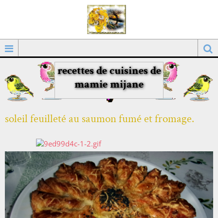
recettes de cuisines de
mamie mijane
soleil feuilleté au saumon fumé et fromage.